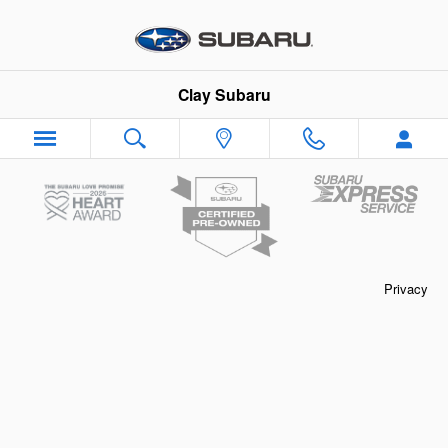
Clay Subaru
Skip to main content
Clay Subaru
Privacy